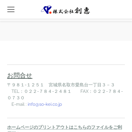
Home
機械加工関連
生産設備関連
採用情報
お問合せ
〒９８１-１２５１ 宮城県名取市愛島台一丁目３－３
お問合せ（印刷用PDF）
TEL：０２２-７８４-２４８１ FAX：０２２-７８４-
０７３０
E-mail :
info@so-kei.co.jp
ホームページのプリントアウトはこちらのファイルをご利